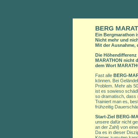
BERG MARA
Ein Bergmarathon i
Nicht mehr und nich
Mit der Ausnahme, d
Die Höhendifferenz 
MARATHON nicht die
dem Wort
MARATH
Fast alle
BERG-MA
können. Bei Geländeb
Problem. Mehr als 50
ist es sowieso schäd
so dramatisch, dass 
Trainiert man es, be
frühzeitig Dauerschäd
Start-Ziel BERG-
unsere dafür nicht g
an der Zahl) von ein
Da es in dieser Diszi
Körper zumuten kann 