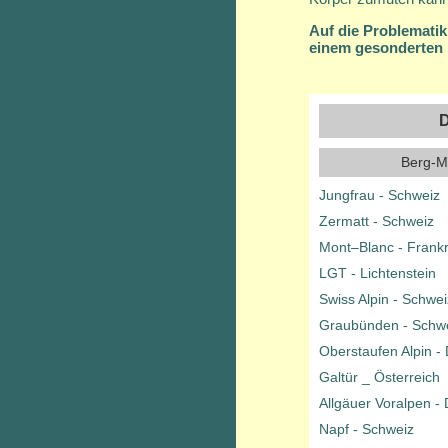
Auf die Problemati
einem gesonderten 
D
Berg-M
Jungfrau - Schweiz
Zermatt - Schweiz
Mont–Blanc - Frankr
LGT - Lichtenstein
Swiss Alpin - Schwei
Graubünden - Schwe
Oberstaufen Alpin -
Galtür _ Österreich
Allgäuer Voralpen -
Napf - Schweiz