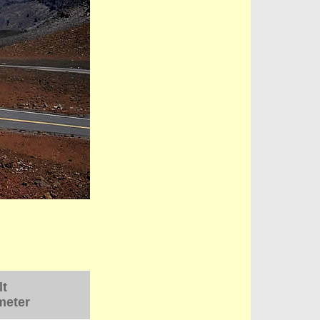
lt
meter