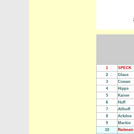
1
SPECK
2
Glaus
3
Cowan
4
Hipps
5
Kaiser
6
Huff
7
Allhoff
8
Ackdoe
9
Mackie
10
Reitmeir