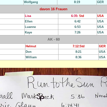
Wolfgang
8:19
GER
davon 16 Frauen
Lisa
6:35
: Std
USA
Ellen
6:42
USA
Luanne
6:53
USA
Kaye
7:26
USA
AK - 60
Helmut
7:12
:Std
GER
Don
8:21
USA
William
8:36
USA