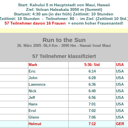
Start: Kahului 5 m Hauptstadt von Maui, Hawaii
Ziel: Volcan Haleakala 3050 m (Summit)
Startzeit: 4:30 am (in der früh
)
Zeitlimit: 10 Stunden
Zeitlimit: 10 Stunden - Teilnehmer: 80 - im Ziel: (Zeitlimit 10 Std.
57 Teilnehmer davon 16 Frauen
= enorm hoher Frauenanteil!
Run to the Sun
26. März 2005 -56,4 Km - 3090 Hm - Hawaii Insel Maui
57 Teilnehmer klassifiziert
Mark
5:36
: Std
USA
Eric
6:14
USA
John
6:28
USA
Lawrence
6:36
USA
Nick
6:40
USA
Jeff
6:56
USA
Hans
7:01
USA
Erol
7:02
USA
Glenn
7:06
USA
Helmut
7:12
GER