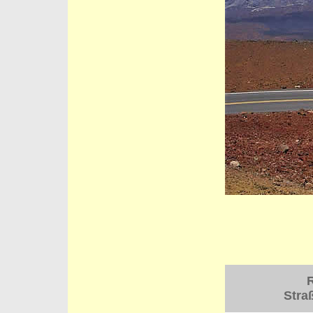
R
Stra