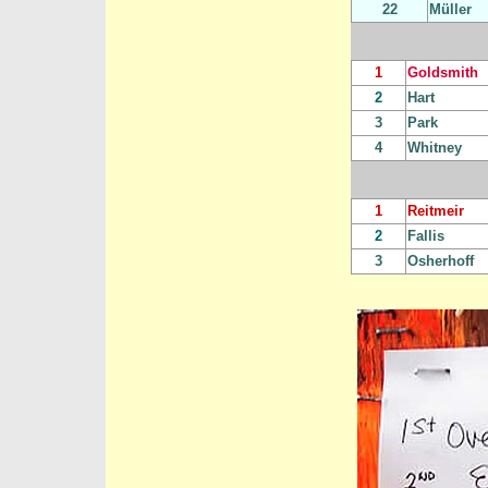
22
Müller
1
Goldsmith
2
Hart
3
Park
4
Whitney
1
Reitmeir
2
Fallis
3
Osherhoff