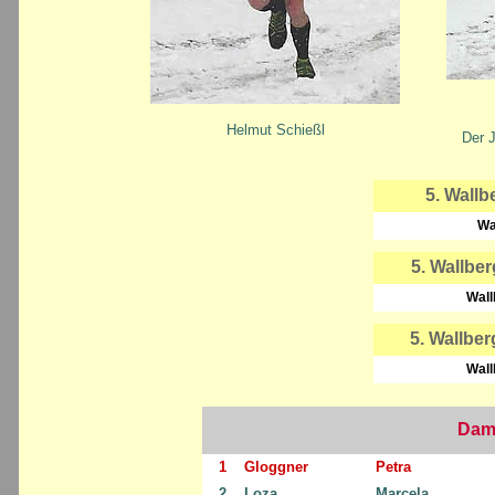
Helmut Schießl
Der 
5. Wallb
Wa
5. Wallbe
Wal
5. Wallbe
Wal
Dame
1
Gloggner
Petra
2
Loza
Marcela