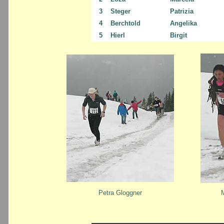
3
Steger
Patrizia
4
Berchtold
Angelika
5
Hierl
Birgit
Petra Gloggner