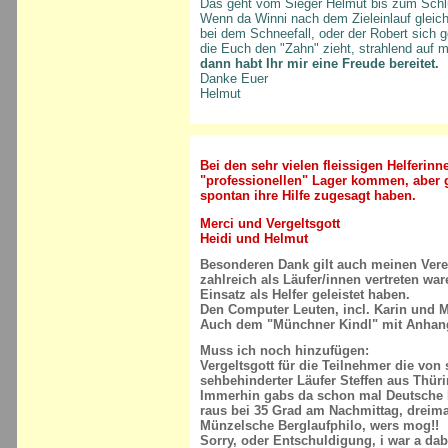
Das geht vom Sieger Helmut bis zum Schlu
Wenn da Winni nach dem Zieleinlauf gleich
bei dem Schneefall, oder der Robert sich g
die Euch den "Zahn" zieht, strahlend auf m
dann habt Ihr mir eine Freude bereitet.
Danke Euer
Helmut
Bei den sehr vielen fleissigen Helferinn
"professionellen" Lager kommen, aber 
spontan ihre Hilfe zugesagt haben.
Merci und Vergeltsgott
Heidi und Helmut
Besonderen Dank gilt auch meinen Vere
zahlreich als Läufer/innen vertreten w
Einsatz als Helfer geleistet haben.
Den Computer Leuten, incl. Karin und 
Auch dem "Münchner Kindl" mit Anhang
Muss ich noch hinzufügen:
Vergeltsgott für die Teilnehmer die von 
sehbehinderter Läufer Steffen aus Thür
Immerhin gabs da schon mal Deutsche 
raus bei 35 Grad am Nachmittag, dreim
Münzelsche Berglaufphilo, wers mog!!
Sorry, oder Entschuldigung, i war a dabe