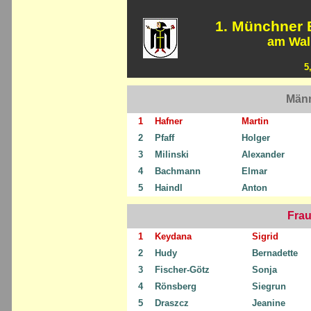
1. Münchner 
am Wall
5
Männ
1
Hafner
Martin
2
Pfaff
Holger
3
Milinski
Alexander
4
Bachmann
Elmar
5
Haindl
Anton
Frau
1
Keydana
Sigrid
2
Hudy
Bernadette
3
Fischer-Götz
Sonja
4
Rönsberg
Siegrun
5
Draszcz
Jeanine