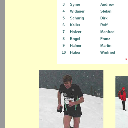
3
Syme
Andrew
4
Widauer
Stefan
5
Schurig
Dirk
6
Keller
Rolf
7
Holzer
Manfred
8
Engel
Franz
9
Hafner
Martin
10
Huber
Winfried
*