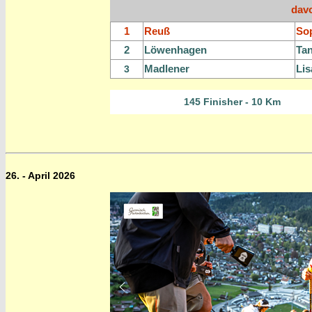
dav
1
Reuß
So
2
Löwenhagen
Tan
Madlene
r
Lis
3
145 Finisher - 10 Km
26. - April 2026