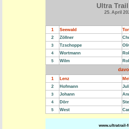
Ultra Tra
25. April 2
1
Seewald
Ton
2
Zöllner
Chr
Tzschoppe
Oli
3
Wortmann
Ro
4
Wilm
Ro
5
davo
1
Lenz
Me
2
Hofmann
Jul
Johann
An
3
Dörr
St
4
West
Cam
5
www.ultratrail