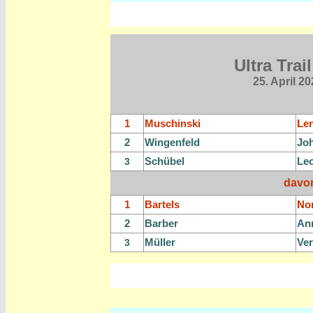
Ultra Tra
25. April 2
1
Muschinski
Le
2
Wingenfeld
Jo
Schübel
Le
3
davo
1
Bartels
No
2
Barber
An
Müller
Ve
3