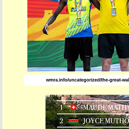
wmra.info/uncategorized/the-great-wa