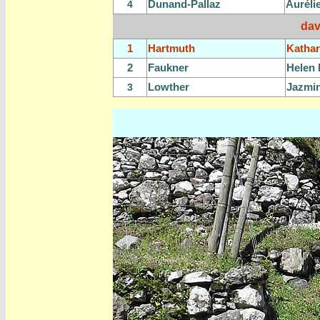
Dunand-Pallaz
Auréli
4
dav
1
Hartmuth
Kathar
2
Faukner
Helen
Lowther
Jazmi
3