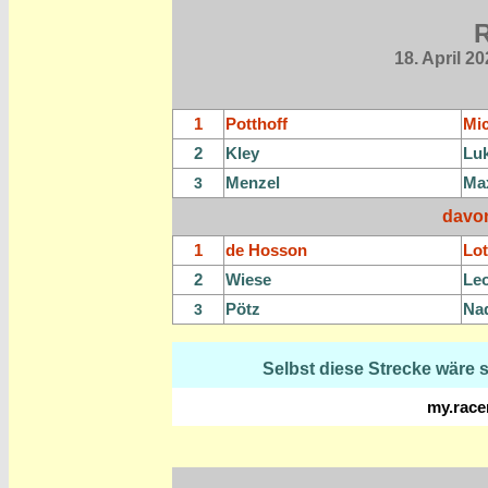
R
18. April 2
1
Potthoff
Mi
2
Kley
Lu
Menzel
Ma
3
davo
1
de Hosson
Lot
2
Wiese
Le
Pötz
Na
3
Selbst diese Strecke wäre 
my.race