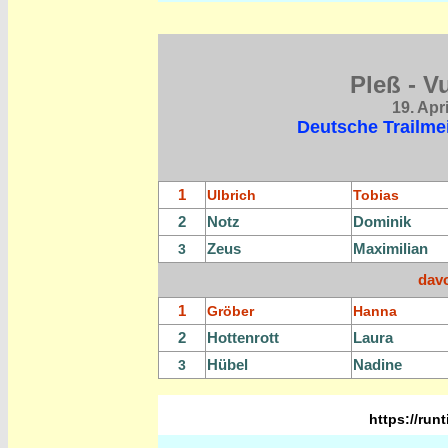
Pleß - V
19. Apr
Deutsche Trailmei
1
Ulbrich
Tobias
2
Notz
Dominik
Zeus
Maximilian
3
dav
1
Gröber
Hanna
2
Hottenrott
Laura
Hübel
Nadine
3
https://run