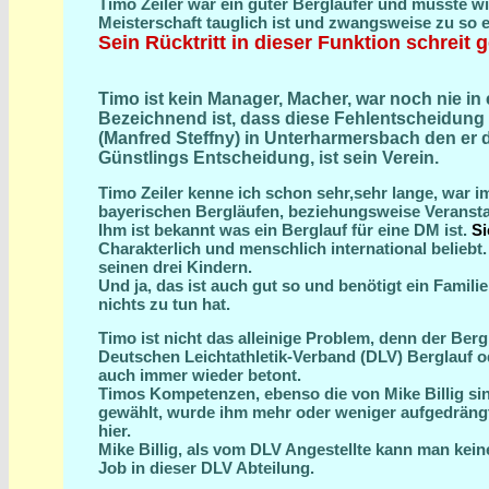
Timo Zeiler war ein guter Bergläufer und müsste w
Meisterschaft tauglich ist und zwangsweise zu so 
Sein Rücktritt in dieser Funktion schreit
Timo ist kein Manager, Macher, war noch nie in 
Bezeichnend ist, dass diese Fehlentscheidung
(Manfred Steffny) in Unterharmersbach den er 
Günstlings Entscheidung, ist sein Verein.
Timo Zeiler kenne ich schon sehr,sehr lange, war 
bayerischen Bergläufen, beziehungsweise Veranstalt
Ihm ist bekannt was ein Berglauf für eine DM ist.
Si
Charakterlich und menschlich international beliebt.
seinen drei Kindern.
Und ja, das ist auch gut so und benötigt ein Fam
nichts zu tun hat.
Timo ist nicht das alleinige Problem, denn der Be
Deutschen Leichtathletik-Verband (DLV) Berglauf ode
auch immer wieder betont.
Timos Kompetenzen, ebenso die von Mike Billig sind
gewählt, wurde ihm mehr oder weniger aufgedrängt.
hier.
Mike Billig, als vom DLV Angestellte kann man keine
Job in dieser DLV Abteilung.