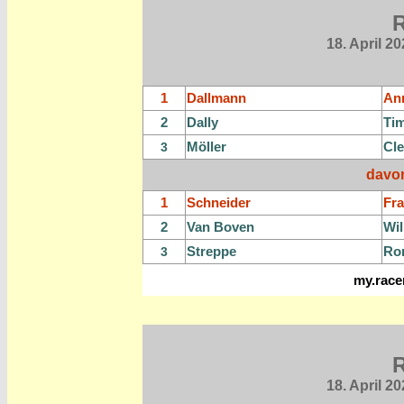
R
18. April 2
1
Dallmann
An
2
Dally
Ti
Möller
Cl
3
davo
1
Schneider
Fra
2
Van Boven
Wil
Streppe
Ro
3
my.race
R
18. April 2