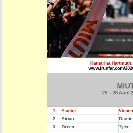
Katharina Hartmuth,
www.irunfar.com/2026-
MIUT
25. - 26 April
1
Esmio
l
Vincen
2
Airiau
Gautie
Green
Tyler
3