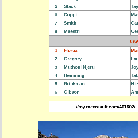
Stack
Tay
5
Coppi
Ma
6
Smith
Ca
7
Maestri
Ce
8
dav
1
Florea
Ma
2
Gregory
La
Muthoni Njeru
Jo
3
Hemming
Ta
4
Brinkman
Ni
5
Gibson
An
6
//my.raceresult.com/401802/