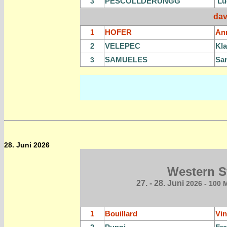
PESCOLLDERUNGG
Lu
3
dav
1
HOFER
An
2
VELEPEC
Kla
SAMUELES
Sa
3
28. Juni 2026
Western S
27. - 28. Juni
2026 - 100 M
1
Bouillard
Vin