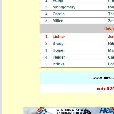
2
Puppi
Fr
Montgomery
Ry
3
Cardin
Th
4
Miller
Za
5
davo
1
Lichter
Jen
2
Brady
Ril
Hogan
Ma
3
Fielder
Cai
4
Brinks
Lot
5
www.ultrali
cut off 3