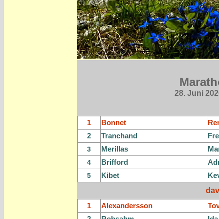
Marath
28. Juni
202
1
Bonnet
Re
2
Tranchand
Fre
Merillas
Ma
3
Brifford
Ad
4
Kibet
Ke
5
dav
1
Alexandersson
To
2
Robsahm
Ida