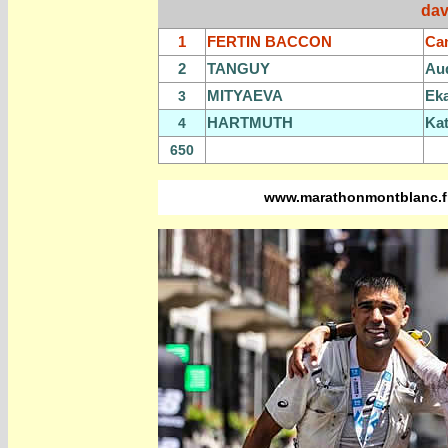
dav
1
FERTIN BACCON
Ca
2
TANGUY
Au
MITYAEVA
Eka
3
HARTMUTH
Kat
4
650
www.marathonmontblanc.f