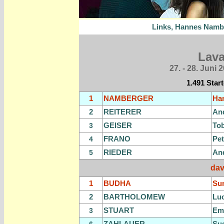
Links, Hannes Nambe
Lava
27. - 28. Juni
2
1.491 Start
1
NAMBERGER
Ha
2
REITERER
An
GEISER
Tob
3
FRANO
Pet
4
RIEDER
An
5
dav
1
BUDHA
Su
2
BARTHOLOMEW
Lu
STUART
Em
3
ZAHLAUER
Su