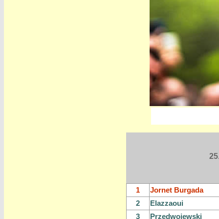
25
1
Jornet Burgada
2
Elazzaoui
3
Przedwojewski