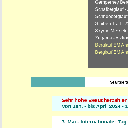
Gamperney Bergl
Schafberglauf -
Schneeberglauf +
Stuiben Trail - 
Skyrun Messetur
Zegama - Aizkor
Berglauf EM Ann
Berglauf EM Ann
Startsei
Sehr hohe Besucherzahlen 
Von Jan. - bis April 2024 -
3. Mai - Internationaler Tag