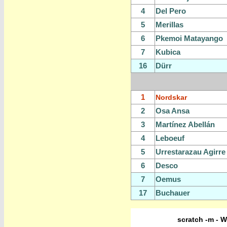
4
Del Pero
5
Merillas
6
Pkemoi Matayango
7
Kubica
16
Dürr
1
Nordskar
2
Osa Ansa
3
Martínez Abellán
4
Leboeuf
5
Urrestarazau Agirre
6
Desco
7
Oemus
17
Buchauer
scratch -m - W