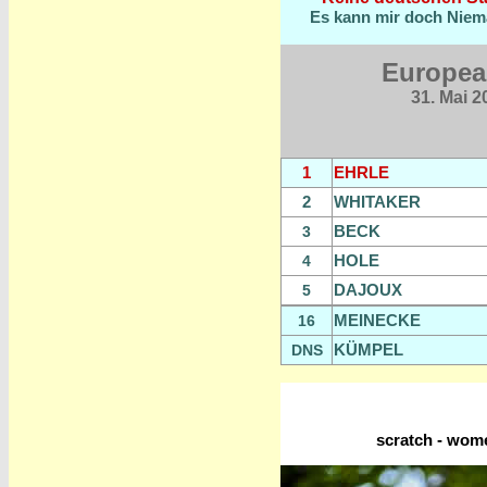
Es kann mir doch Niema
Europea
31. Mai 2
1
EHRLE
2
WHITAKER
BECK
3
HOLE
4
DAJOUX
5
MEINECKE
16
KÜMPEL
DNS
scratch - wome