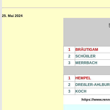
25. Mai 2024
1
BRÄUTIGAM
2
SCHÜßLER
3
MERRBACH
1
HEMPEL
2
DREßLER-AHLBUR
3
KOCH
https://www.renn