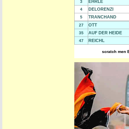
EHRLE
3
DELORENZI
4
TRANCHAND
5
OTT
27
AUF DER HEIDE
35
REICHL
47
scratch men E