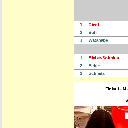
1
Riedl
2
Soh
3
Watanabe
1
Blaise-Sohnius
2
Sehe
r
3
Schmitz
Einlauf - M
A