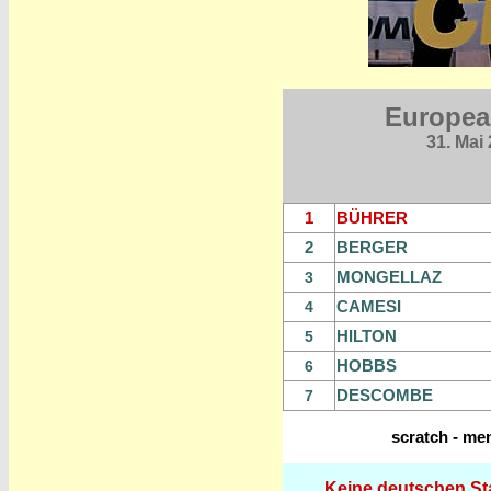
Europea
31. Mai
1
BÜHRER
2
BERGER
MONGELLAZ
3
CAMESI
4
HILTON
5
HOBBS
6
DESCOMBE
7
scratch - men
Keine deutschen Sta