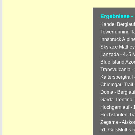
Ergebnisse -
Kandel Berglauf
Towerrunning Ta
Innsbruck Alpine
Skyrace Matheys
Lanzada - 4.-5 M
Blue Island Azor
Transvulcania - 
Kaitersbergtrail 
Chiemgau Trail 
Doma - Berglauf
Garda Trentino Tr
Hochgernlauf - 
Hochstaufen-Tra
Zegama - Aizkorr
51. GutsMuths R