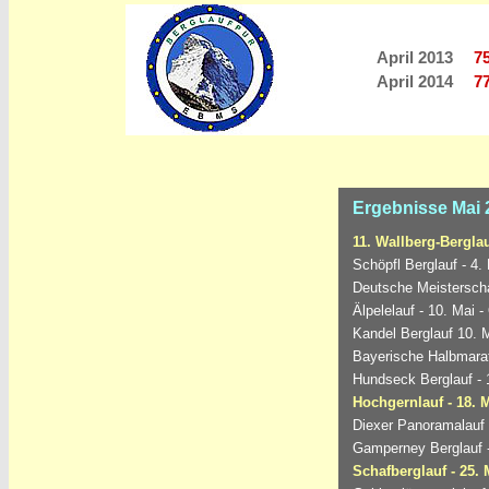
April 2013
7
April 2014
7
Ergebnisse Mai 
11. Wallberg-Berglau
Schöpfl Berglauf - 4.
Deutsche Meisterscha
Älpelelauf - 10. Mai -
Kandel Berglauf 10. 
Bayerische Halbmarat
Hundseck Berglauf - 
Hochgernlauf - 18. 
Diexer Panoramalauf -
Gamperney Berglauf -
Schafberglauf - 25. 