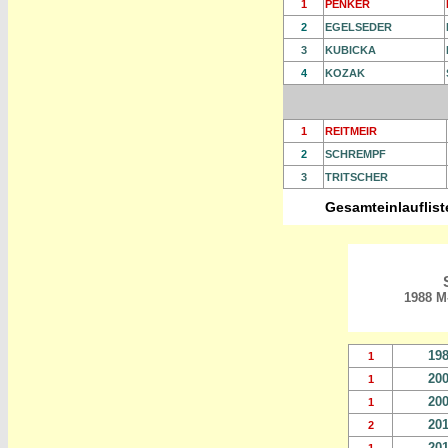
1
PENKER
2
EGELSEDER
3
KUBICKA
4
KOZAK
1
REITMEIR
2
SCHREMPF
3
TRITSCHER
Gesamteinlauflist
1988 M-
19
1
20
1
20
1
20
2
20