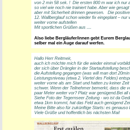
von 2 min 58 sek. ! Die ersten 800 m war ich nur 
so viel wie noch nie trainiert habe. Aber wie gesa
aber mit Sicherheit drinnen gewesen. Die positiv
12. Wallberglauf schon wieder fix eingeplant – nur 
weiter vorne aufstellen
Mit sportlichen Grüßen aus ....
Also liebe Bergläufer/innen gebt Eurem Bergla
selber mal ein Auge darauf werfen.
Hallo Herr Reitmeir,
auch ich möchte mich für die wieder einmal vorbil
der sich über Drängler in der Startaufstellung bes
die Aufstellung gegangen (was will man dort 20mi
Leistungsniveau (etwa 2. Viertel des Feldes) entsp
weiter vorne als am Start und hatten zu keiner Z
schwer. Wenn der Teilnehmer bemerkt, dass die vo
paar Meter weiter vor? Platz war genügend.Bei all
Siehe Foto der Tegernseer Zeitung - wo ist da Ged
etwa 1km kommt, hat das Feld auch genügend Zeit
Meine Bitte also für zukünftige Starts: es genaus
Viele Grüße und hoffentlich bis nächsten Mai!