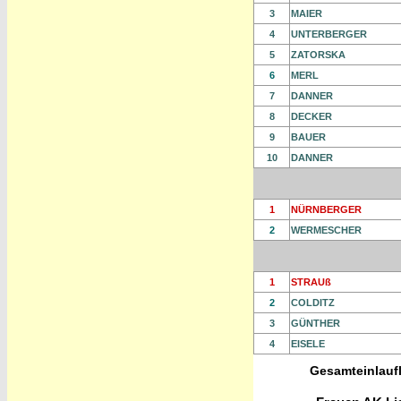
3
MAIER
4
UNTERBERGER
5
ZATORSKA
6
MERL
7
DANNER
8
DECKER
9
BAUER
10
DANNER
1
NÜRNBERGER
2
WERMESCHER
1
STRAUß
2
COLDITZ
3
GÜNTHER
4
EISELE
Gesamteinlaufl