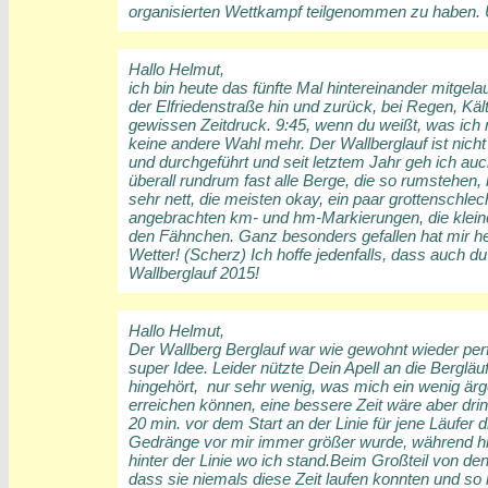
organisierten Wettkampf teilgenommen zu haben. U
Hallo Helmut,
ich bin heute das fünfte Mal hintereinander mitgel
der Elfriedenstraße hin und zurück, bei Regen, 
gewissen Zeitdruck. 9:45, wenn du weißt, was ich 
keine andere Wahl mehr. Der Wallberglauf ist nicht
und durchgeführt und seit letztem Jahr geh ich au
überall rundrum fast alle Berge, die so rumstehen,
sehr nett, die meisten okay, ein paar grottenschle
angebrachten km- und hm-Markierungen, die kleinen
den Fähnchen. Ganz besonders gefallen hat mir he
Wetter! (Scherz) Ich hoffe jedenfalls, dass auch 
Wallberglauf 2015!
Hallo Helmut,
Der Wallberg Berglauf war wie gewohnt wieder perf
super Idee. Leider nützte Dein Apell an die Bergläu
hingehört, nur sehr wenig, was mich ein wenig ärge
erreichen können, eine bessere Zeit wäre aber drinn
20 min. vor dem Start an der Linie für jene Läufer 
Gedränge vor mir immer größer wurde, während hi
hinter der Linie wo ich stand.Beim Großteil von de
dass sie niemals diese Zeit laufen konnten und so 