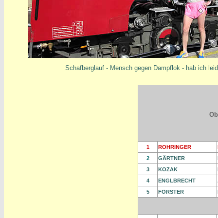
Schafberglauf - Mensch gegen Dampflok - hab ich leid
Ob
1
ROHRINGER
2
GÄRTNER
3
KOZAK
4
ENGLBRECHT
5
FÖRSTER