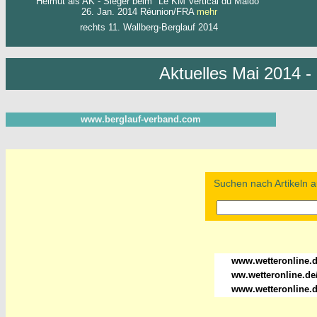
Helmut als AK - Sieger beim "Le KM Vertical du Maido"
26. Jan. 2014 Réunion/FRA
mehr
rechts 11. Wallberg-Berglauf 2014
Aktuelles Mai 2014 
www.berglauf-verband.com
Suchen nach Artikeln a
www.wetteronline.
ww.wetteronline.de/
www.wetteronline.