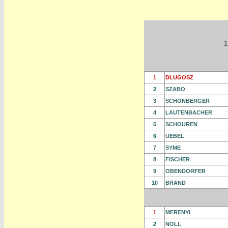
1
1
DLUGOSZ
2
SZABO
3
SCHÖNBERGER
4
LAUTENBACHER
5
SCHOUREN
6
UEBEL
7
SYME
8
FISCHER
9
OBENDORFER
10
BRAND
1
MERENYI
2
NOLL