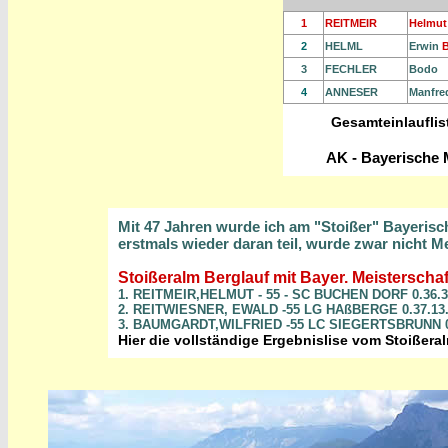
1
REITMEIR
Helmut
2
HELML
Erwin
B
3
FECHLER
Bodo
4
ANNESER
Manfre
Gesamteinlauflis
AK - Bayerische 
Mit 47 Jahren wurde ich am "Stoißer" Bayerisch
erstmals wieder daran teil, wurde zwar nicht M
Stoißeralm Berglauf mit Bayer. Meisterscha
1. REITMEIR,HELMUT - 55 - SC BUCHEN DORF 0.36.3
2. REITWIESNER, EWALD -55 LG HAßBERGE 0.37.13
3. BAUMGARDT,WILFRIED -55 LC SIEGERTSBRUNN 0.
Hier die vollständige Ergebnislise vom Stoißera