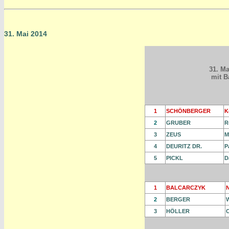
31. Mai 2014
31. Ma
mit B
1
SCHÖNBERGER
K
2
GRUBER
R
3
ZEUS
M
4
DEURITZ DR.
P
5
PICKL
D
1
BALCARCZYK
2
BERGER
W
3
HÖLLER
C